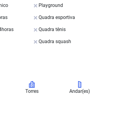
nico
Playground
oras
Quadra esportiva
4horas
Quadra tênis
Quadra squash
Torres
Andar(es)