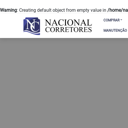
Warning
: Creating default object from empty value in
/home/nac
COMPRAR
MANUTENÇÃO D