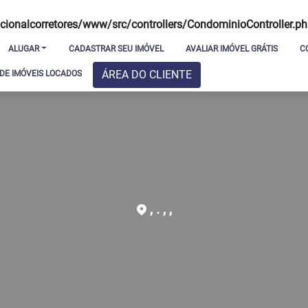
ionalcorretores/www/src/controllers/CondominioController.p
ALUGAR
CADASTRAR SEU IMÓVEL
AVALIAR IMÓVEL GRÁTIS
C
ÁREA DO CLIENTE
E IMÓVEIS LOCADOS
, . , ,