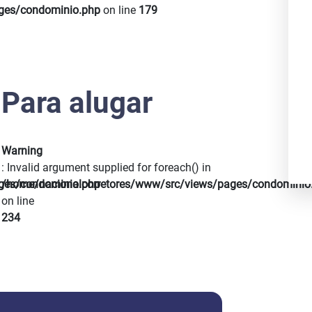
Next
ges/condominio.php
on line
179
Para alugar
Warning
: Invalid argument supplied for foreach() in
ges/condominio.php
/home/nacionalcorretores/www/src/views/pages/condominio
on line
234