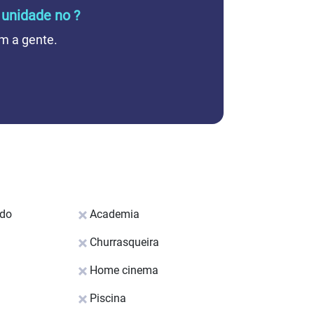
 unidade no ?
m a gente.
ado
Academia
Churrasqueira
Home cinema
Piscina