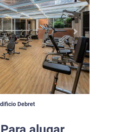
Next
ificio Debret
Para alugar