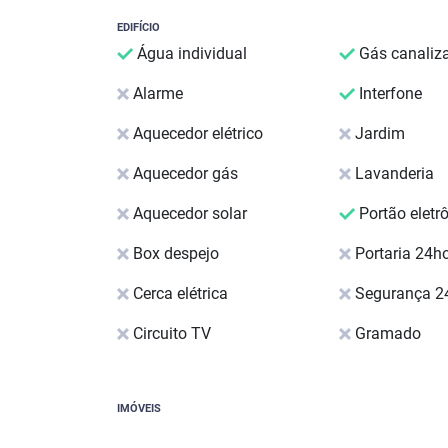
EDIFÍCIO
Água individual
Gás canaliz
Alarme
Interfone
Aquecedor elétrico
Jardim
Aquecedor gás
Lavanderia
Aquecedor solar
Portão eletr
Box despejo
Portaria 24h
Cerca elétrica
Segurança 2
Circuito TV
Gramado
IMÓVEIS