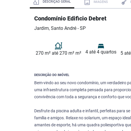
DESCRIÇÃO GERAL
IMAGENS
Condomínio Edificio Debret
Jardim, Santo André - SP
4 até 4 quartos
270 m² até 270 m² m²
5 até
DESCRIÇÃO DO IMÓVEL
Bem-vindo ao seu novo condomínio, um verdadeiro par
uma infraestrutura completa pensada para proporci
convivência com toda a segurança e conforto que vo
Desfrute da piscina adulta e infantil, perfeitas para 
família e amigos. Relaxe no solarium, um espaço ideal
amantes de esporte, há uma quadra poliesportiva que 