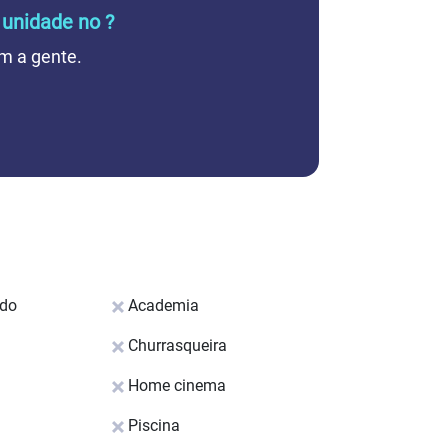
 unidade no ?
m a gente.
ado
Academia
Churrasqueira
Home cinema
Piscina