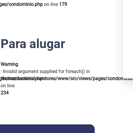
Next
ges/condominio.php
on line
179
Para alugar
Warning
: Invalid argument supplied for foreach() in
ges/condominio.php
/home/nacionalcorretores/www/src/views/pages/condominio
on line
234