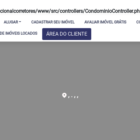
ionalcorretores/www/src/controllers/CondominioController.p
ALUGAR
CADASTRAR SEU IMÓVEL
AVALIAR IMÓVEL GRÁTIS
C
ÁREA DO CLIENTE
E IMÓVEIS LOCADOS
, . , ,