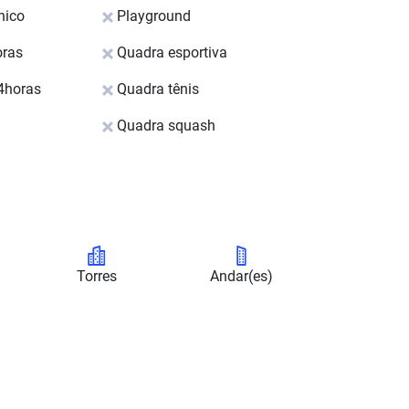
nico
Playground
oras
Quadra esportiva
4horas
Quadra tênis
Quadra squash
Torres
Andar(es)