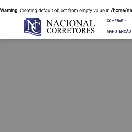
Warning
: Creating default object from empty value in
/home/nac
COMPRAR
MANUTENÇÃO D