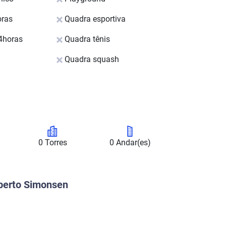
oras
Quadra esportiva
4horas
Quadra tênis
Quadra squash
0 Torres
0 Andar(es)
oberto Simonsen