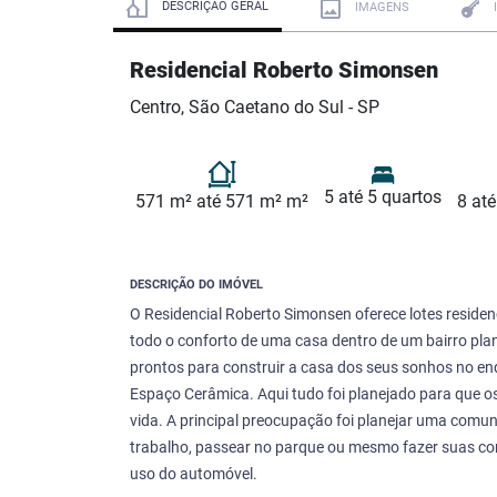
DESCRIÇÃO GERAL
IMAGENS
Residencial Roberto Simonsen
Centro, São Caetano do Sul - SP
5 até 5 quartos
571 m² até 571 m² m²
8 até
DESCRIÇÃO DO IMÓVEL
O Residencial Roberto Simonsen oferece lotes reside
todo o conforto de uma casa dentro de um bairro pla
prontos para construir a casa dos seus sonhos no en
Espaço Cerâmica. Aqui tudo foi planejado para que 
vida. A principal preocupação foi planejar uma comuni
trabalho, passear no parque ou mesmo fazer suas con
uso do automóvel.