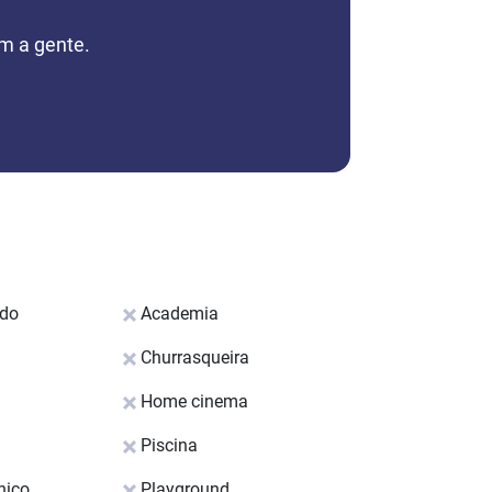
m a gente.
ado
Academia
Churrasqueira
Home cinema
Piscina
nico
Playground