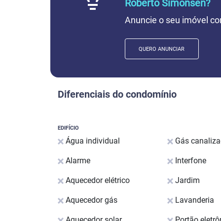
Roberto Simonsen?
Anuncie o seu imóvel co
QUERO ANUNCIAR
Diferenciais do condomínio
EDIFÍCIO
Água individual
Gás canaliz
Alarme
Interfone
Aquecedor elétrico
Jardim
Aquecedor gás
Lavanderia
Aquecedor solar
Portão eletrô