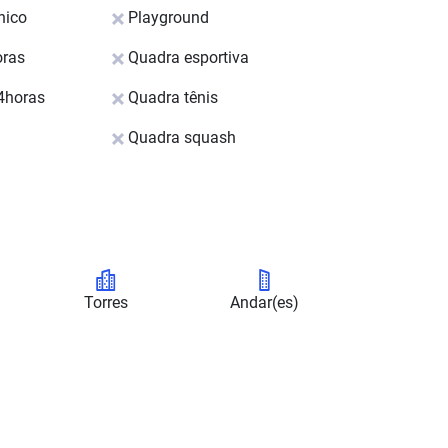
nico
Playground
oras
Quadra esportiva
4horas
Quadra tênis
Quadra squash
Torres
Andar(es)