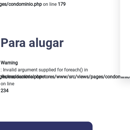
Next
ges/condominio.php
on line
179
Para alugar
Warning
: Invalid argument supplied for foreach() in
ges/condominio.php
/home/nacionalcorretores/www/src/views/pages/condominio
on line
234