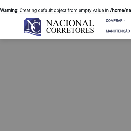
Warning
: Creating default object from empty value in
/home/nac
COMPRAR
MANUTENÇÃO D