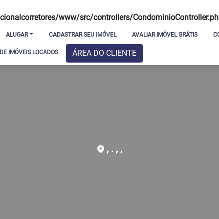
ionalcorretores/www/src/controllers/CondominioController.p
ALUGAR
CADASTRAR SEU IMÓVEL
AVALIAR IMÓVEL GRÁTIS
C
ÁREA DO CLIENTE
E IMÓVEIS LOCADOS
, . , ,