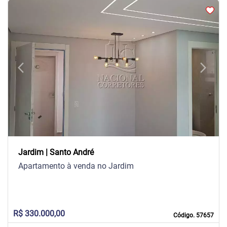
arrow_back_ios
arrow_forward_ios
Previous
Next
Jardim | Santo André
Apartamento à venda no Jardim
R$ 330.000,00
Código. 57657