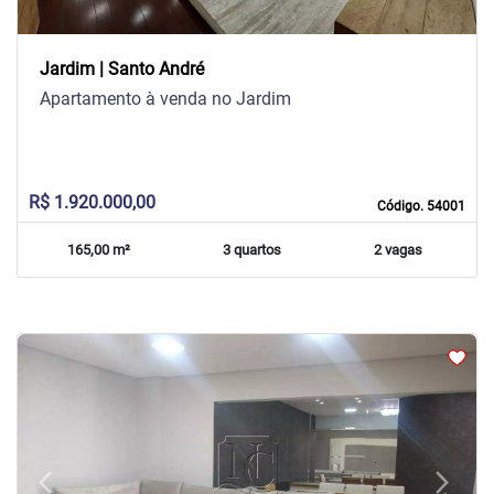
Jardim | Santo André
Apartamento à venda no Jardim
R$ 1.920.000,00
Código. 54001
165,00 m²
3 quartos
2 vagas
arrow_back_ios
arrow_forward_ios