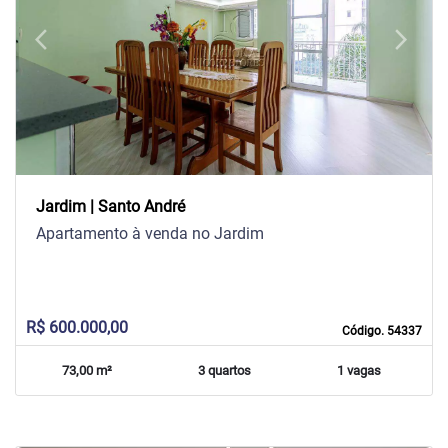
arrow_back_ios
arrow_forward_ios
Previous
Next
Jardim | Santo André
Apartamento à venda no Jardim
R$ 600.000,00
Código. 54337
73,00 m²
3 quartos
1 vagas