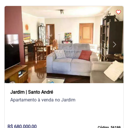
arrow_back_ios
arrow_forward_ios
Previous
Next
Jardim | Santo André
Apartamento à venda no Jardim
R$ 680.000,00
Código. 56199