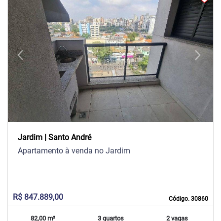
arrow_back_ios
arrow_forward_ios
Previous
Next
Jardim | Santo André
Apartamento à venda no Jardim
R$ 847.889,00
Código. 30860
82,00 m²
3 quartos
2 vagas