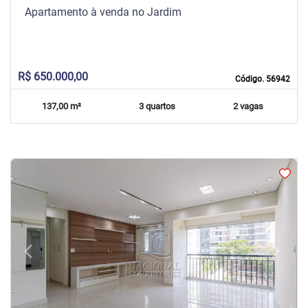
Apartamento à venda no Jardim
R$ 650.000,00
Código. 56942
137,00 m²
3 quartos
2 vagas
arrow_back_ios
arrow_forward_ios
Previous
Next