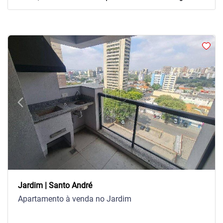
arrow_back_ios
arrow_forward_ios
Previous
Next
Jardim | Santo André
Apartamento à venda no Jardim