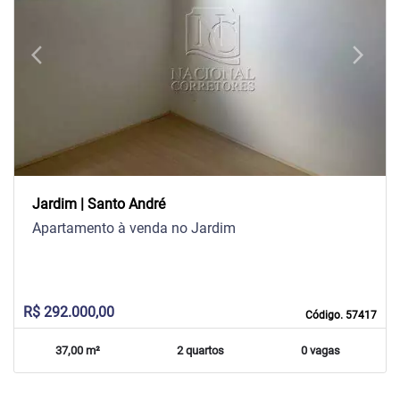
arrow_back_ios
arrow_forward_ios
Previous
Next
Jardim | Santo André
Apartamento à venda no Jardim
R$ 292.000,00
Código. 57417
37,00 m²
2 quartos
0 vagas