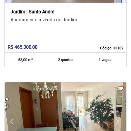
Jardim | Santo André
Apartamento à venda no Jardim
R$ 465.000,00
Código. 33182
53,00 m²
2 quartos
1 vagas
arrow_back_ios
arrow_forward_ios
Previous
Next