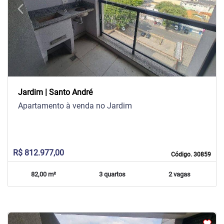
arrow_back_ios
arrow_forward_ios
Previous
Next
Jardim | Santo André
Apartamento à venda no Jardim
R$ 812.977,00
Código. 30859
82,00 m²
3 quartos
2 vagas