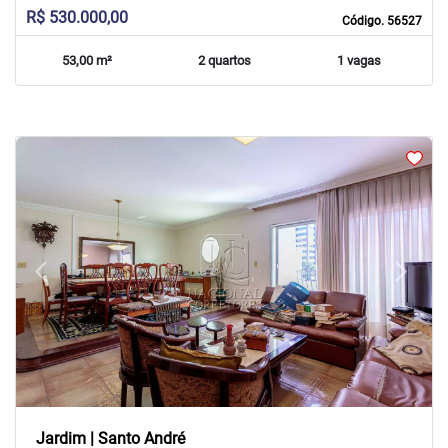
R$ 530.000,00
Código. 56527
53,00 m²
2 quartos
1 vagas
arrow_back_ios
arrow_forward_ios
Previous
Next
Jardim | Santo André