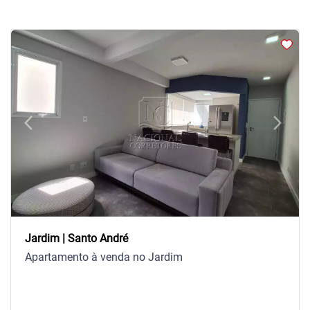
arrow_back_ios
arrow_forward_ios
Previous
Next
Jardim | Santo André
Apartamento à venda no Jardim