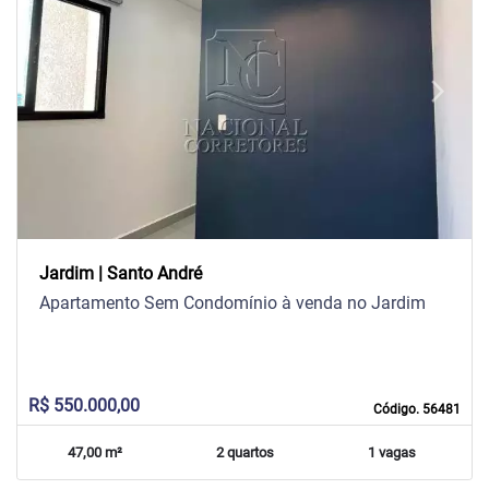
arrow_back_ios
arrow_forward_ios
Previous
Next
Jardim | Santo André
Apartamento Sem Condomínio à venda no Jardim
R$ 550.000,00
Código. 56481
47,00 m²
2 quartos
1 vagas