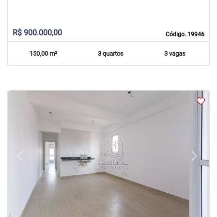
R$ 900.000,00
Código. 19946
150,00 m²
3 quartos
3 vagas
arrow_back_ios
arrow_forward_ios
Previous
Next