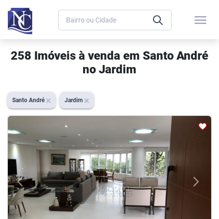
menu
258 Imóveis à venda em Santo André
no Jardim
Santo André
Jardim
arrow_back_ios
arrow_forward_ios
Previous
Next