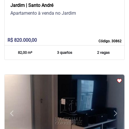
Jardim | Santo André
Apartamento à venda no Jardim
R$ 820.000,00
Código. 30862
82,00 m²
3 quartos
2 vagas
arrow_back_ios
arrow_forward_ios
Previous
Next