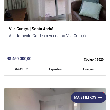
Vila Curuçá | Santo André
Apartamento Garden à venda no Vila Curuçá
R$ 450.000,00
Código. 39620
84,41 m²
2 quartos
2 vagas
add
MAIS FILTROS