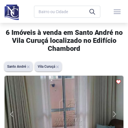
menu
6 Imóveis à venda em Santo André no
Vila Curuçá localizado no Edifício
Chambord
Santo André
Vila Curuçá
arrow_back_ios
arrow_forward_ios
Previous
Next